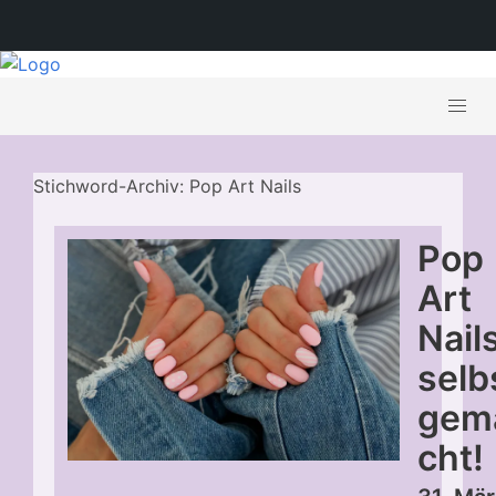
Stichword-Archiv: Pop Art Nails
Pop
Art
Nail
selb
gem
cht!