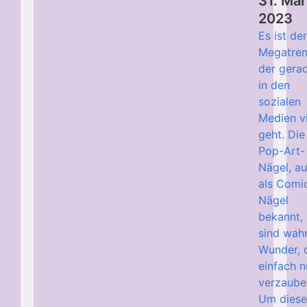
31. Mä
2023
Es ist de
Megatren
der gera
in den
sozialen
Medien vi
geht. Die
Pop-Art-
Nägel, a
als Comi
Nägel
bekannt,
sind wah
Wunder, 
einfach n
verzaube
Um dies