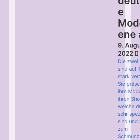
deu
e
Mod
ene 
9. Aug
2022
Die zwei
sind auf 
stark ver
Sie präse
ihre Mod
ihren Sho
welche d
sehr spez
sind und 
zum
Schmunz