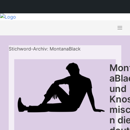
Stichword-Archiv: MontanaBlack
Mon
aBla
und
Knos
mis
n di