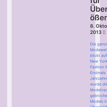
für
Übe
öße
8. Okt
2013
Die ganz
Modewel
blickt au
New Yor
Fashion 
Erstmals 
Jahrzehn
wurde di
Modetrad
gebroche
Models i