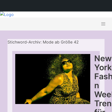
Stichword-Archiv: Mode ab Größe 42
New
York
Fash
n
Wee
Tre