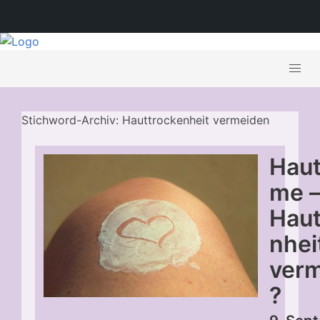
Stichword-Archiv: Hauttrockenheit vermeiden
Haut
me –
Haut
nhei
verm
?