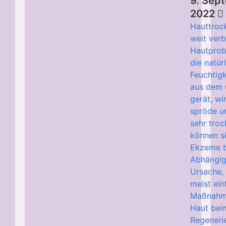
9. Sep
2022
Hauttrock
weit verb
Hautprob
die natür
Feuchtigk
aus dem 
gerät, wi
spröde un
sehr tro
können s
Ekzeme b
Abhängig
Ursache,
meist ei
Maßnahm
Haut bei
Regeneri