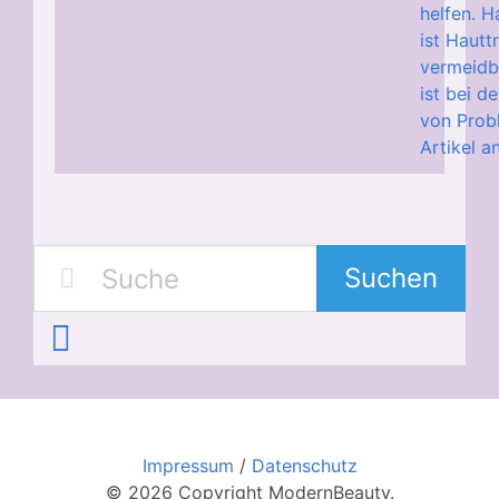
helfen. 
ist Hautt
vermeid
ist bei d
von Probl
Artikel a
Suchen
Impressum
/
Datenschutz
© 2026 Copyright ModernBeauty.