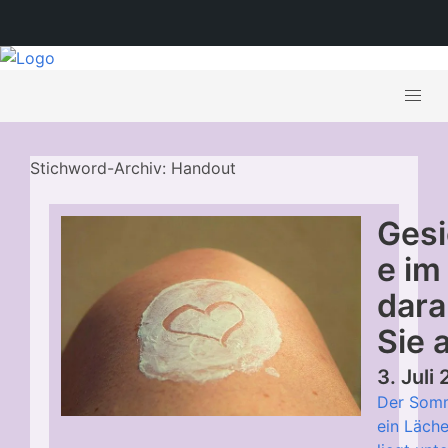
Stichword-Archiv: Handout
Ges
e im
dara
Sie 
3. Juli
Der Somm
ein Läche