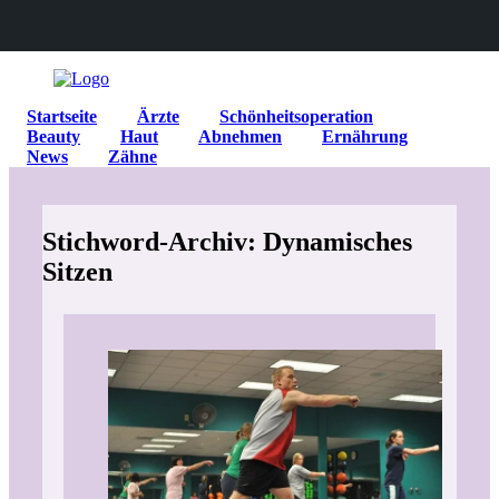
Startseite
Ärzte
Schönheitsoperation
Beauty
Haut
Abnehmen
Ernährung
News
Zähne
Stichword-Archiv: Dynamisches
Sitzen