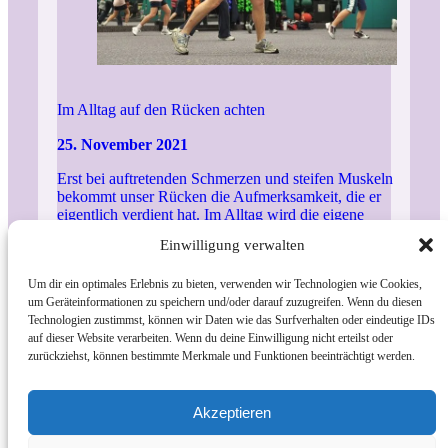
Im Alltag auf den Rücken achten
25. November 2021
Erst bei auftretenden Schmerzen und steifen Muskeln
bekommt unser Rücken die Aufmerksamkeit, die er
eigentlich verdient hat. Im Alltag wird die eigene
Rückengesundheit oftmals außer Acht gelassen: Die
Einwilligung verwalten
körperliche Betätigung fällt über den Tag hinweg zu gering
aus, beziehungsweise es wird zu lange oder auch falsch
Um dir ein optimales Erlebnis zu bieten, verwenden wir Technologien wie Cookies,
gesessen. Mögliche Folgen zeigen sich beispielsweise in
um Geräteinformationen zu speichern und/oder darauf zuzugreifen. Wenn du diesen
Muskelschwäche und in muskulären Dysbalancen, welche
Technologien zustimmst, können wir Daten wie das Surfverhalten oder eindeutige IDs
der...
Artikel ansehen
auf dieser Website verarbeiten. Wenn du deine Einwilligung nicht erteilst oder
zurückziehst, können bestimmte Merkmale und Funktionen beeinträchtigt werden.
Akzeptieren
Suchen