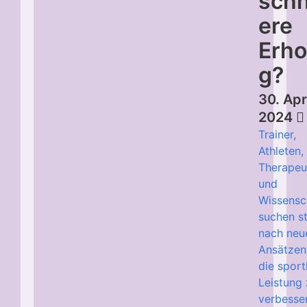
schn
ere
Erho
g?
30. Apr
2024
Trainer,
Athleten,
Therapeu
und
Wissensc
suchen s
nach neu
Ansätzen
die sport
Leistung
verbesse