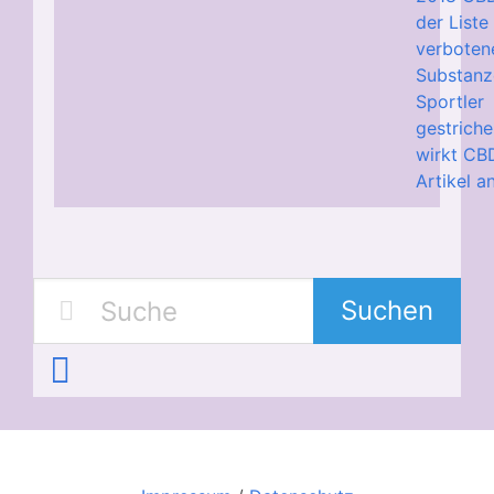
der Liste
verboten
Substanz
Sportler
gestriche
wirkt CBD
Artikel a
Suchen