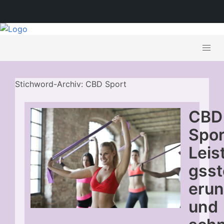
Stichword-Archiv: CBD Sport
CBD
Spor
Leis
gsst
eru
und