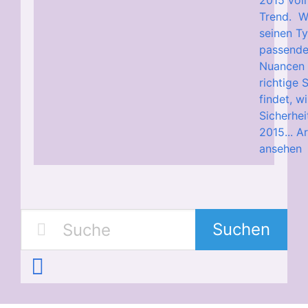
2015 voll
Trend. W
seinen Ty
passende
Nuancen 
richtige 
findet, w
Sicherhei
2015...
Ar
ansehen
Suchen