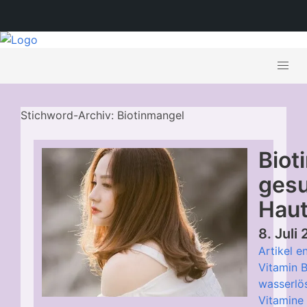
Stichword-Archiv: Biotinmangel
Biot
gesu
Hau
8. Juli
Artikel e
Vitamin B
wasserlö
Vitamine 