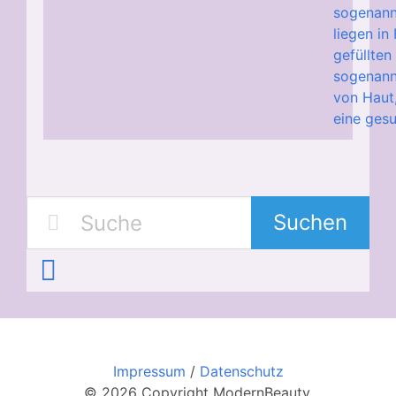
sogenann
liegen in
gefüllten
sogenann
von Haut,
eine gesu
Suchen
Impressum
/
Datenschutz
© 2026 Copyright ModernBeauty.