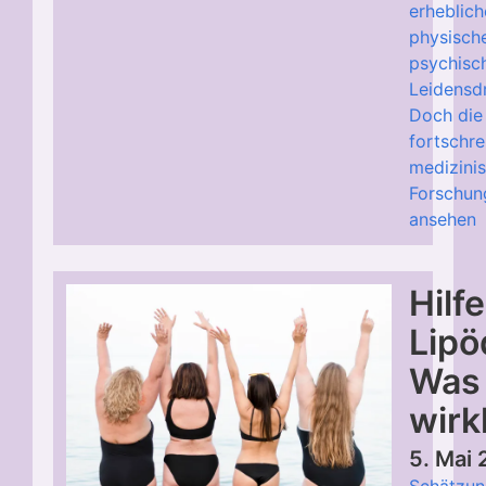
erheblic
physisch
psychis
Leidensdr
Doch die
fortschre
medizini
Forschun
ansehen
Hilfe
Lipö
Was 
wirk
5. Mai