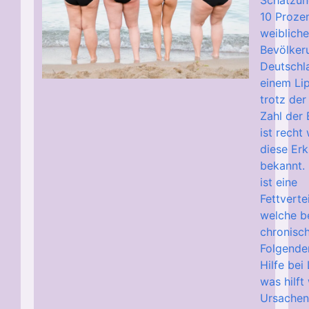
Schätzun
10 Proze
weiblich
Bevölker
Deutschl
einem Li
trotz der
Zahl der 
ist recht
diese Er
bekannt.
ist eine
Fettverte
welche b
chronisch
Folgende
Hilfe be
was hilft
Ursachen