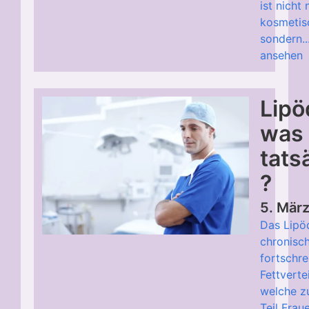
ist nicht 
kosmetis
sondern..
ansehen
Lipö
was 
tats
?
5. Mär
Das Lipö
chronisch
fortschre
Fettverte
welche z
Teil Frau