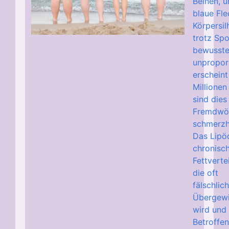
Beinen, u
blaue Fl
Körpersil
trotz Sp
bewusste
unpropor
erscheint
Millionen
sind dies
Fremdwör
schmerzha
Das Lipö
chronisc
Fettverte
die oft
fälschlic
Übergewi
wird und 
Betroffe