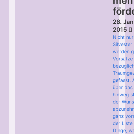
men
förd
26. Jan
2015
Nicht nur
Silvester
werden g
Vorsätze
bezüglic
Traumge
gefasst.
über das
hinweg s
der Wun
abzuneh
ganz vor
der Liste
Dinge, w