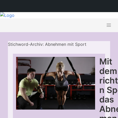
Stichword-Archiv: Abnehmen mit Sport
Mit
dem
rich
n Sp
das
Abn