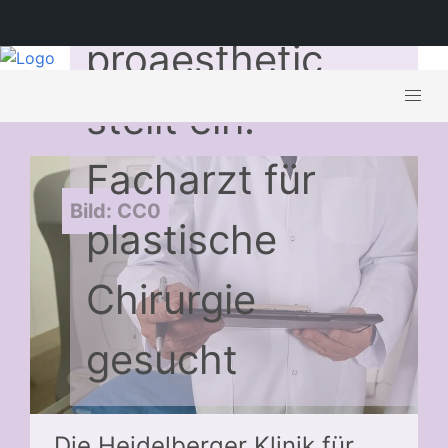
proaesthetic
stellt ein:
Facharzt für
Bild: CC0
plastische
Chirurgie
gesucht
Die Heidelberger Klinik für