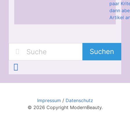
paar Krit
dann aber
Artikel a
Suchen
Impressum
/
Datenschutz
© 2026 Copyright ModernBeauty.