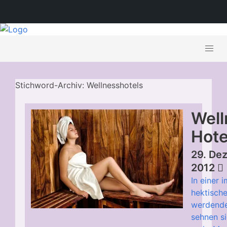
Stichword-Archiv: Wellnesshotels
Well
Hote
29. De
2012
In einer 
hektische
werdende
sehnen s