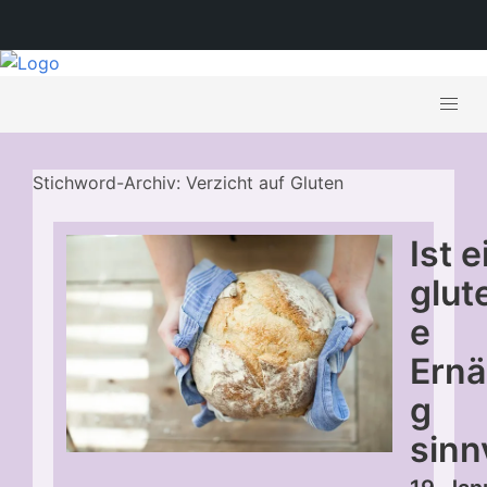
Stichword-Archiv: Verzicht auf Gluten
Ist 
glut
e
Ern
g
sinn