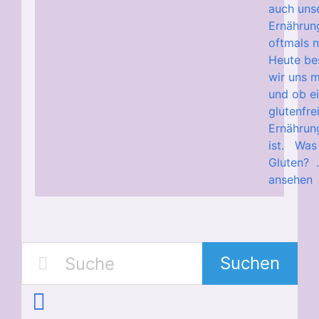
auch uns
Ernährung
oftmals n
Heute be
wir uns m
und ob e
glutenfre
Ernährung
ist. Was 
Gluten? .
ansehen
Suchen