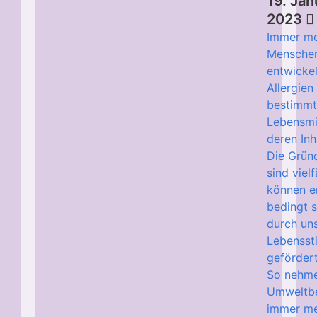
19. Jan
2023
Immer m
Mensche
entwicke
Allergie
bestimm
Lebensmi
deren Inh
Die Grün
sind vielf
können e
bedingt s
durch un
Lebenssti
geförder
So nehme
Umweltbe
immer me