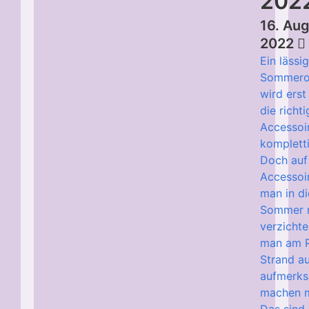
202
16. Au
2022
Ein lässi
Sommerou
wird erst
die richt
Accessoi
kompletti
Doch auf
Accessoi
man in d
Sommer n
verzicht
man am P
Strand au
aufmerk
machen 