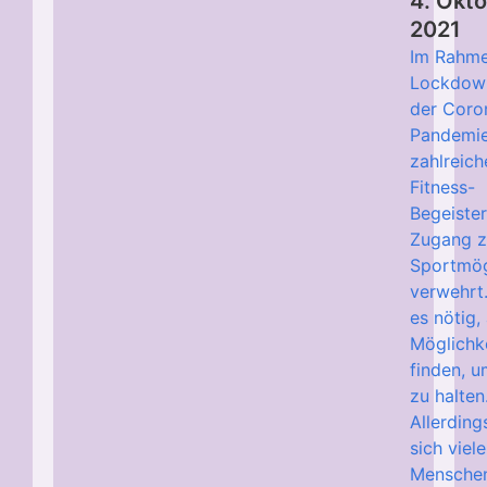
4. Okt
2021
Im Rahme
Lockdow
der Coro
Pandemie
zahlreich
Fitness-
Begeiste
Zugang z
Sportmög
verwehrt
es nötig,
Möglichk
finden, u
zu halten
Allerdin
sich viele
Menschen