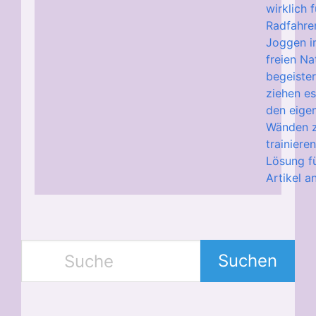
wirklich f
Radfahre
Joggen i
freien Na
begeiste
ziehen es
den eigen
Wänden 
trainieren
Lösung fü
Artikel a
Suchen