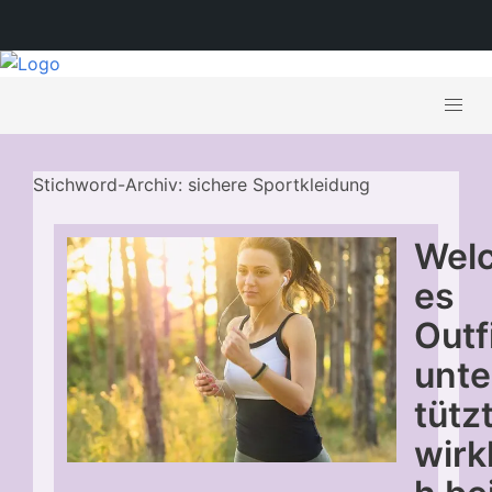
Stichword-Archiv: sichere Sportkleidung
Wel
es
Outf
unte
tütz
wirk