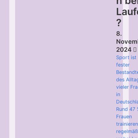
h be
Lauf
?
8.
Novem
2024
Sport ist
fester
Bestandte
des Allta
vieler Fr
in
Deutschl
Rund 47 
Frauen
trainiere
regelmäß