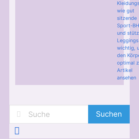
Kleidungs
wie gut
sitzende
Sport-B
und stüt
Leggings
wichtig,
den Körp
optimal z
Artikel
ansehen
Suchen