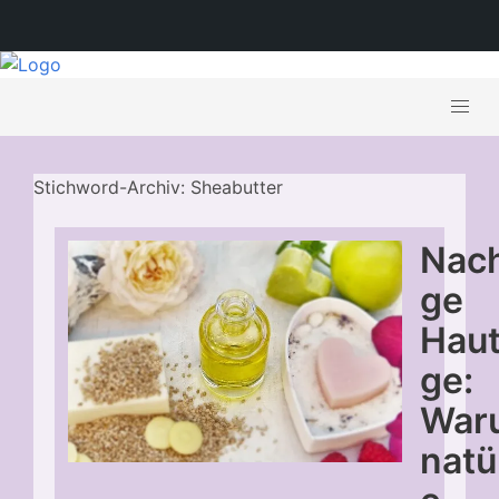
Stichword-Archiv: Sheabutter
Nach
ge
Haut
ge:
War
natü