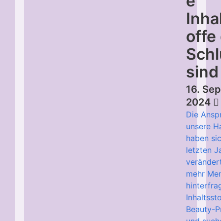
e
Inha
offe
Schl
sind
16. Se
2024
Die Ansp
unsere H
haben sic
letzten J
veränder
mehr Me
hinterfra
Inhaltssto
Beauty-P