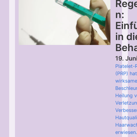
Rege
n:
Einf
in d
Beh
19. Ju
Platelet-
(PRP) hat
wirksame
Beschleu
Heilung 
Verletzu
Verbesse
Hautqual
Haarwac
erwiesen.