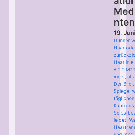
atio
Med
nte
19. Ju
Dünner 
Haar oder
zurückzi
Haarlinie
viele Mä
mehr, als
Der Blick
Spiegel w
täglichen
Konfront
Selbstbe
leidet. W
Haartran
und med