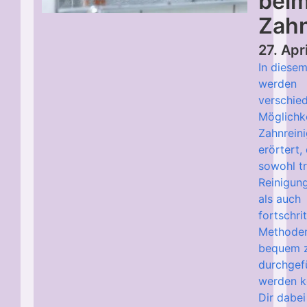
bei
Zahn
27. Apr
In diesem
werden
verschie
Möglichk
Zahnrein
erörtert,
sowohl tr
Reinigun
als auch
fortschrit
Methoden
bequem 
durchgef
werden k
Dir dabei