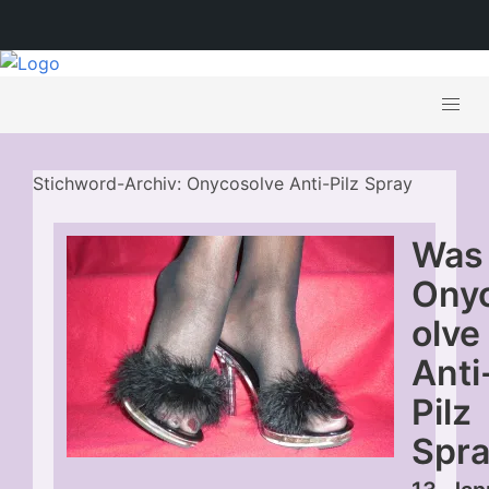
Stichword-Archiv: Onycosolve Anti-Pilz Spray
Was 
Ony
olve
Anti
Pilz
Spr