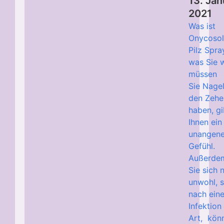
13. Jan
2021
Was ist
Onycosol
Pilz Spra
was Sie 
müssen 
Sie Nagel
den Zehe
haben, gi
Ihnen ein
unangen
Gefühl.
Außerdem
Sie sich 
unwohl, 
nach eine
Infektion
Art, kön