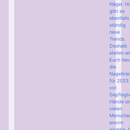
Nägel. Hi
gibt es
ebenfalls
ständig
neue
Trends.
Deshalb
stellen wi
Euch heu
die
Nageltre
für 2023
vor.
Gepflegt
Hände si
vielen
Mensche
enorm
wichtig. 