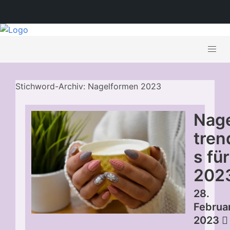
Stichword-Archiv: Nagelformen 2023
Nag
tren
s für
202
28.
Februa
2023