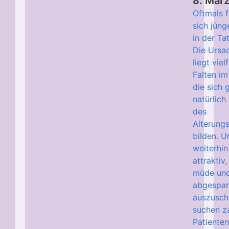
8. Mär
Oftmals 
sich jüng
in der Ta
Die Ursa
liegt viel
Falten im
die sich 
natürlich
des
Alterung
bilden. 
weiterhin
attraktiv,
müde un
abgespa
auszusch
suchen z
Patienten