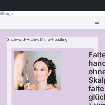
Stichword-Archiv: Micro-Needling
Falt
han
ohn
Skal
falte
glüc