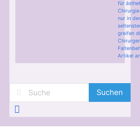
für ästhe
Chirurgie
nur in de
seltenste
greifen d
Chirurgen
Faltenbeh
Artikel a
Suchen