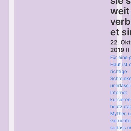
sie 
weit
verb
et s
22. Ok
2019
Für eine
Haut ist 
richtige
Schmink
unerlässl
Internet
kursieren
heutzutag
Mythen 
Gerüchte
sodass m