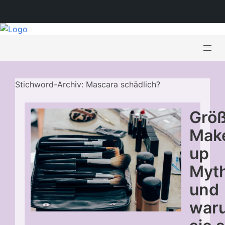
Stichword-Archiv: Mascara schädlich?
Grö
Mak
up
Myt
und
war