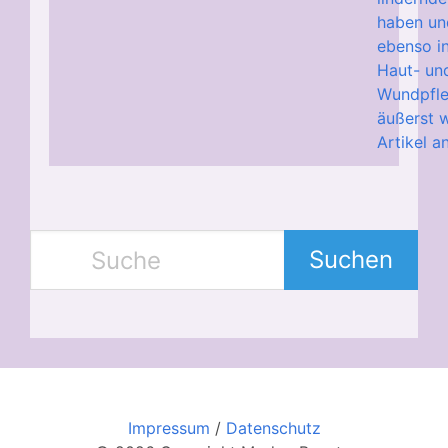
haben un
ebenso i
Haut- un
Wundpfl
äußerst w
Artikel a
Suchen
Impressum
/
Datenschutz