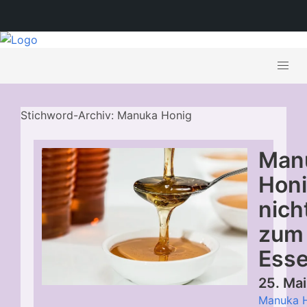
Stichword-Archiv: Manuka Honig
Man
Honi
nich
zum
Ess
25. Ma
Manuka H