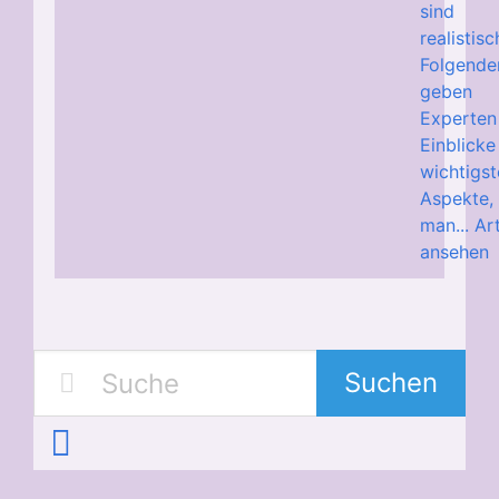
sind
realistis
Folgende
geben
Experten
Einblicke
wichtigs
Aspekte, 
man...
Art
ansehen
Suchen