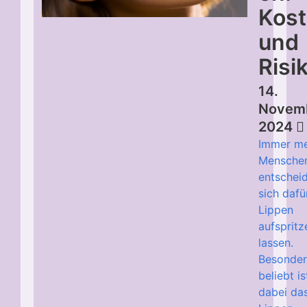
Kos
und
Risi
14.
Novem
2024
Immer m
Mensche
entschei
sich dafür
Lippen
aufspritz
lassen.
Besonder
beliebt is
dabei da