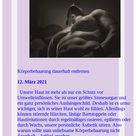
Körperbehaarung dauerhaft entfernen
12. März 2021
Unsere Haut ist mehr als nur ein Schutz vor
Umwelteinflüssen. Sie ist unser größtes Sinnesorgan und
ein ganz persönliches Aushängeschild. Deshalb ist es umso
wichtiger, sich in seiner Haut wohl zu fühlen. Allerdings
können störende Härchen, lästige Bartstoppeln oder
Hautirritationen durch regelmäßiges rasieren, epilieren oder
durch Wachs, unsere persönliche Ästhetik stören. Also
warum sollte man unliebsame Körperbehaarung nicht
dauerhaft...
Artikel ansehen