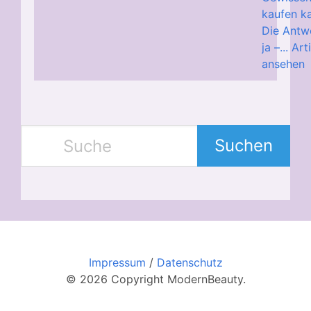
kaufen k
Die Antwo
ja –...
Art
ansehen
Suchen
Impressum
/
Datenschutz
© 2026 Copyright ModernBeauty.