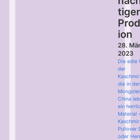
nach
tige
Prod
ion
28. Mä
2023
Die edle 
der
Kaschmir
die in de
Mongolei
China leb
ein herrl
Material 
Kaschmir
Pullover
oder Her