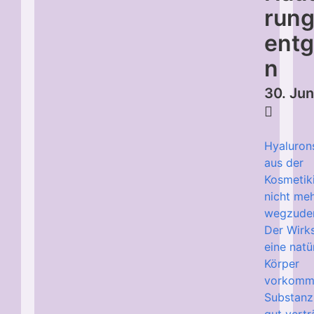
run
ent
n
30. Ju
Hyalurons
aus der
Kosmetik
nicht me
wegzude
Der Wirks
eine natü
Körper
vorkomm
Substanz,