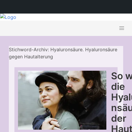
Stichword-Archiv: Hyaluronsäure. Hyaluronsäure
gegen Hautalterung
So w
die
Hyal
nsä
der
Haut