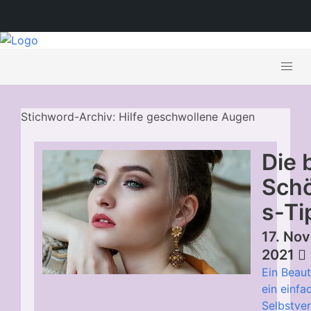
Stichword-Archiv: Hilfe geschwollene Augen
Die 
Schö
s-Ti
17. No
2021
Ein Beaut
ein einfa
Selbstve