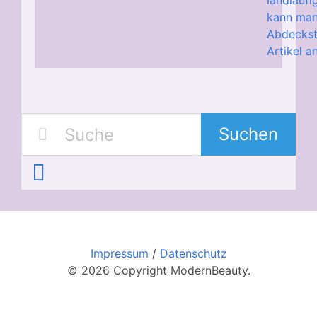
landläuf
kann man
Abdecksti
Artikel a
Suchen
Impressum
/
Datenschutz
© 2026 Copyright ModernBeauty.