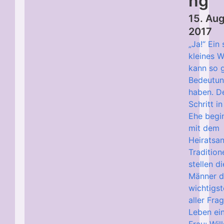
ng
15. Au
2017
„Ja!“ Ein
kleines W
kann so 
Bedeutu
haben. D
Schritt in
Ehe begi
mit dem
Heiratsan
Traditione
stellen di
Männer d
wichtigst
aller Fra
Leben ei