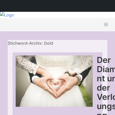
Stichword-Archiv: Gold
Der
Dia
nt u
der
Verl
ungs