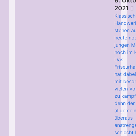
8. Okt
2021
Klassisch
Handwer
stehen a
heute no
jungen M
hoch im K
Das
Friseurh
hat dabe
mit beso
vielen Vo
zu kämpf
denn der 
allgemein
überaus
anstreng
schlecht 