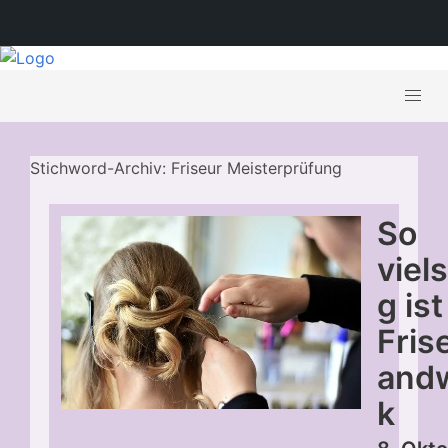
Stichword-Archiv: Friseur Meisterprüfung
So
viels
g is
Fris
and
k