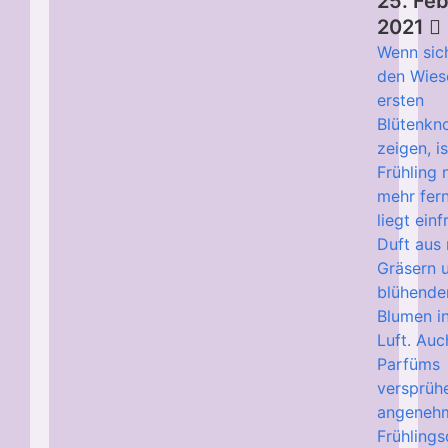
25. Fe
2021
Wenn sic
den Wies
ersten
Blütenkn
zeigen, i
Frühling 
mehr fern
liegt einf
Duft aus
Gräsern 
blühende
Blumen i
Luft. Auc
Parfüms
versprüh
angeneh
Frühlings