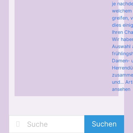
je nachd
welchem 
greifen, 
dies eini
Ihren Cha
Wir habe
Auswahl 
frühlings
Damen- 
Herrendü
zusammen
und...
Art
ansehen
Suchen