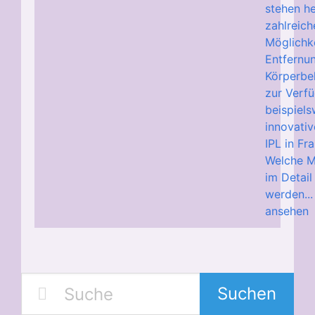
stehen h
zahlreich
Möglichk
Entfernu
Körperbe
zur Verf
beispiels
innovativ
IPL in Fra
Welche 
im Detail
werden..
ansehen
Suchen