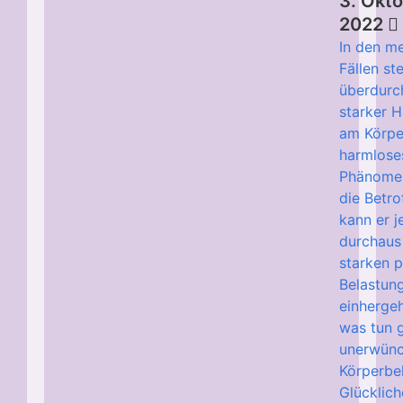
3. Okt
2022
In den m
Fällen ste
überdurch
starker 
am Körpe
harmlose
Phänomen
die Betro
kann er 
durchaus 
starken 
Belastun
einherge
was tun 
unerwünc
Körperb
Glücklic