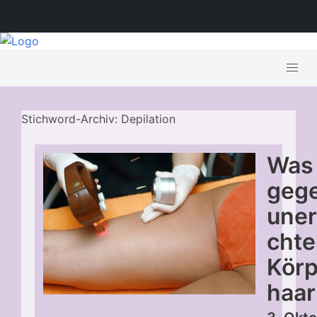
Stichword-Archiv: Depilation
Was
geg
une
chte
Kör
haa