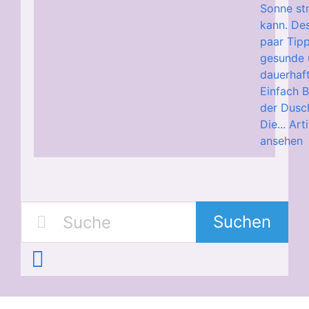
Sonne st
kann. Des
paar Tipp
gesunde 
dauerhaf
Einfach B
der Dusc
Die...
Arti
ansehen
Suchen