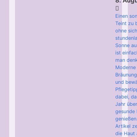
8. Aug
Einen so
Teint zu
ohne sic
stundenl
Sonne au
ist einfac
man denk
Moderne
Bräunun
und bewä
Pflegetip
dabei, d
Jahr über
gesunde 
genießen
Artikel z
die Haut