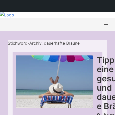
Stichword-Archiv: dauerhafte Bräune
Tipp
eine
ges
und
daue
e Br