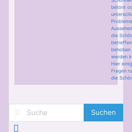
Schönhei
betont o
unterschi
Probleme
Aussehen
die Schö
betreffe
behoben
werden k
Hier eini
Fragen r
die Schön
Suchen