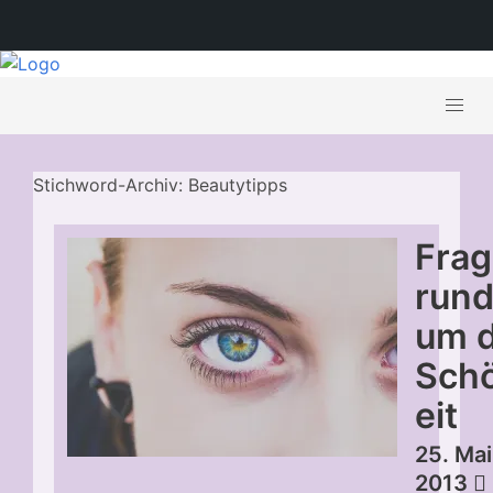
Stichword-Archiv: Beautytipps
Fra
run
um d
Sch
eit
25. Mai
2013