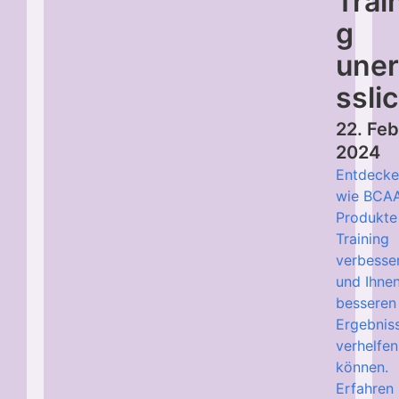
Trai
g
uner
ssli
22. Feb
2024
Entdecke
wie BCA
Produkte 
Training
verbesse
und Ihne
besseren
Ergebnis
verhelfen
können.
Erfahren 