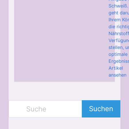
Schweiß.
geht dar
Ihrem Kö
die richt
Nährstof
Verfügun
stellen, 
optimale
Ergebniss
Artikel
ansehen
Suchen