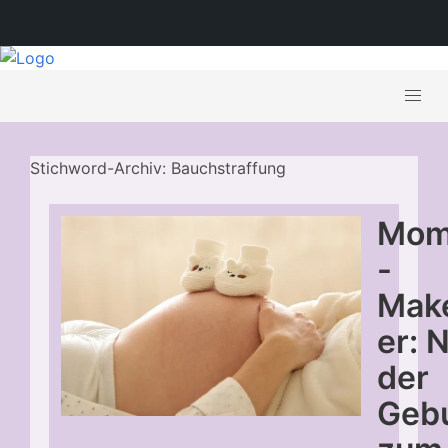
Stichword-Archiv: Bauchstraffung
Mo
-
Mak
er: 
der
Geb