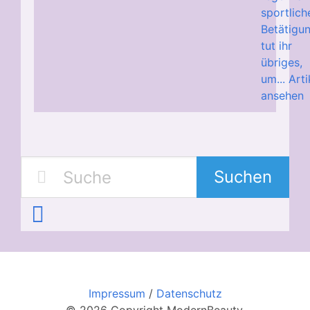
sportlich
Betätigu
tut ihr
übriges,
um...
Arti
ansehen
Suchen
Impressum
/
Datenschutz