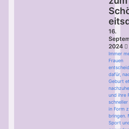
zum
Sch
eits
16.
Septe
2024
Immer m
Frauen
entschei
dafür, na
Geburt e
nachzuhe
und ihre 
schneller
in Form 
bringen.
Sport un