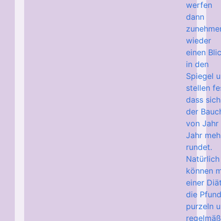
werfen
dann
zunehme
wieder
einen Bli
in den
Spiegel 
stellen fe
dass sich
der Bauc
von Jahr
Jahr meh
rundet.
Natürlich
können m
einer Diä
die Pfun
purzeln 
regelmäß