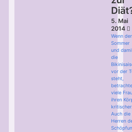
Diät
5. Mai
2014
Wenn de
Sommer
und dami
die
Bikinisai
vor der T
steht,
betracht
viele Fra
ihren Kör
kritischer
Auch die
Herren d
Schöpfu