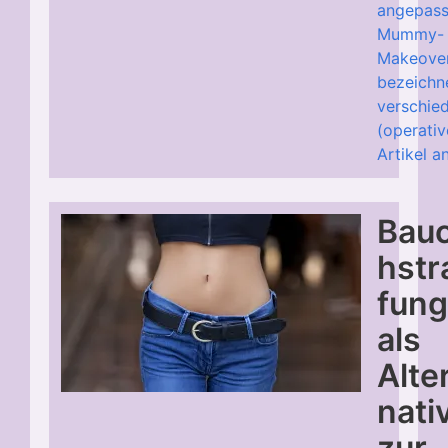
angepass
Mummy-
Makeove
bezeichn
verschie
(operative
Artikel a
Bau
hstr
fun
als
Alte
nati
zur