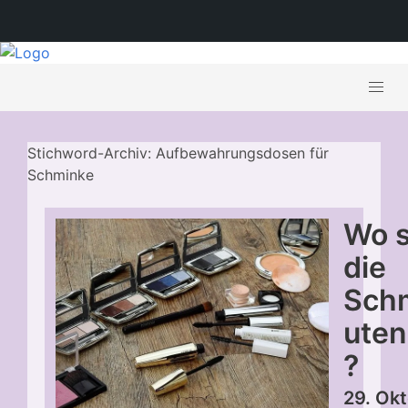
Stichword-Archiv: Aufbewahrungsdosen für
Schminke
Wo s
die
Sch
uten
?
29. Ok