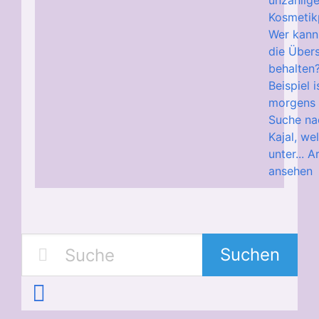
unzählig
Kosmetik
Wer kann
die Übers
behalten
Beispiel 
morgens 
Suche na
Kajal, we
unter...
Ar
ansehen
Suchen