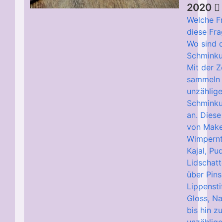
2020
Welche F
diese Fra
Wo sind 
Schminku
Mit der Z
sammeln 
unzählig
Schminku
an. Diese
von Mak
Wimpernt
Kajal, Pu
Lidschat
über Pins
Lippensti
Gloss, N
bis hin z