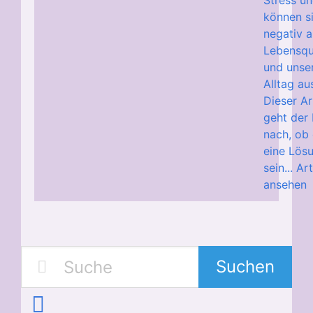
Stress u
können s
negativ a
Lebensqu
und unse
Alltag au
Dieser Ar
geht der
nach, ob
eine Lös
sein...
Art
ansehen
Suchen