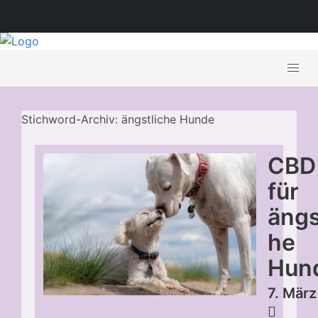
Stichword-Archiv: ängstliche Hunde
CBD
für
ängs
he
Hun
7. Mär