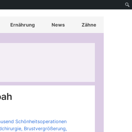
Ernährung
News
Zähne
oah
tausend Schönheitsoperationen
dchirurgie, Brustvergrößerung,